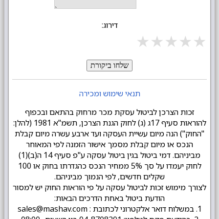
דירוג:
★
★
★
★
★
שלחו ביקורת
תנאי שימוש ומכירה
זכות הצרכן לביטול עסקת מכר מרחוק בהתאם ובכפוף
להוראות סעיף 17ג (ג) לחוק הגנת הצרכן, תשמ"א 1981 (להלן:
"החוק") הנה מיום עשיית העסקה ועד ארבע עשרה מיום קבלת
הנכס או מיום קבלת מסמך אישור הזמנה לפי המאוחר
מביניהם. דמי ביטול בגין ביטול עסקה ע"פ סעיף 14 ה(ב)(1)
לחוק יעמדו על סך 5% ממחיר הנכס כהגדרתו בחוק או 100
שקלים חדשים, לפי הנמוך מביניהם.
לצורך מימוש זכות לביטול עסקה על פי הוראות החוק יש למסור
הודעת ביטול באחת הדרכים הבאות:
1. במשלוח דואר אלקטרוני לכתובת : sales@mashav.com