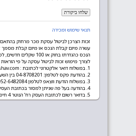
שלחו ביקורת
תנאי שימוש ומכירה
הנכס כהגדרתו בחוק או 100 שקלים חדשים, לפי הנמוך מביניהם.
לצורך מימוש זכות לביטול עסקה על פי הוראות
1. במשלוח דואר אלקטרוני לכתובת : sales@mashav.com
2. בהודעת פקס לטלפון: 04-8708201 בין השעות 08:00-16:00 בימים א-ה.
3. במשלוח הודעת ווצאפ לטלפון 052-6482084
4. בהודעה בעל פה שניתן למסור בכתובת העסק ברח' הנוטר 4 בחיפה.
5. בדואר רשום לכתובת העסק רח' הנוטר 4 חיפה 2630710.