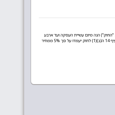
עסקת מכר מרחוק בהתאם ובכפוף להוראות סעיף 17ג (ג) לחוק הגנת הצרכן, תשמ"א 1981 (להלן: "החוק") הנה מיום עשיית העסקה ועד ארבע
עשרה מיום קבלת הנכס או מיום קבלת מסמך אישור הזמנה לפי המאוחר מביניהם. דמי ביטול בגין ביטול עסקה ע"פ סעיף 14 ה(ב)(1) לחוק יעמדו על סך 5% ממחיר