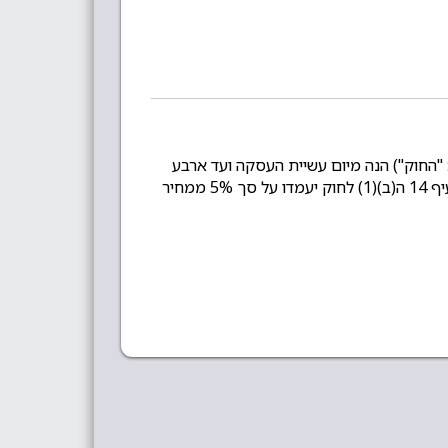
עסקת מכר מרחוק בהתאם ובכפוף להוראות סעיף 17ג (ג) לחוק הגנת הצרכן, תשמ"א 1981 (להלן: "החוק") הנה מיום עשיית העסקה ועד ארבע
עשרה מיום קבלת הנכס או מיום קבלת מסמך אישור הזמנה לפי המאוחר מביניהם. דמי ביטול בגין ביטול עסקה ע"פ סעיף 14 ה(ב)(1) לחוק יעמדו על סך 5% ממחיר