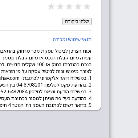
★
★
★
★
★
שלחו ביקורת
תנאי שימוש ומכירה
הנכס כהגדרתו בחוק או 100 שקלים חדשים, לפי הנמוך מביניהם.
לצורך מימוש זכות לביטול עסקה על פי הוראות
1. במשלוח דואר אלקטרוני לכתובת : sales@mashav.com
2. בהודעת פקס לטלפון: 04-8708201 בין השעות 08:00-16:00 בימים א-ה.
3. במשלוח הודעת ווצאפ לטלפון 052-6482084
4. בהודעה בעל פה שניתן למסור בכתובת העסק ברח' הנוטר 4 בחיפה.
5. בדואר רשום לכתובת העסק רח' הנוטר 4 חיפה 2630710.